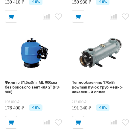
130 410 ₽
150 930 ₽
-10%
-10%
Фильтр 31,5м3/ч IML 900мм
Теплообменник 170кВт
без бокового вентиля 2" (FS-
Bowman пучок труб медно-
900)
никелевый сплав
196 000 ₽
212 600 ₽
176 400 ₽
191 340 ₽
-10%
-10%