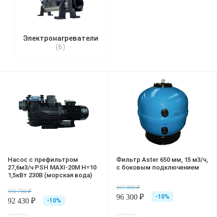
Электронагреватели
(6)
Насос с префильтром
Фильтр Aster 650 мм, 15 м3/ч,
27,6м3/ч PSH MAXI-20M Н=10
с боковым подключениeм
1,5кВт 230В (морская вода)
107 000 ₽
102 700 ₽
96 300 ₽
-10%
92 430 ₽
-10%