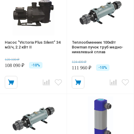
Насос "Victoria Plus Silent" 34
Теплообменник 100кВт
м3/ч, 2.2 кВт II
Bowman пучок труб медно-
никелевый сплав
120 100 ₽
124 400 ₽
108 090 ₽
-10%
111 960 ₽
-10%