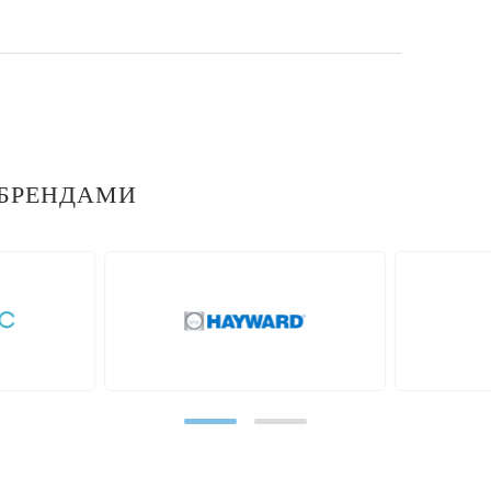
БРЕНДАМИ
prev
ot
Neptun