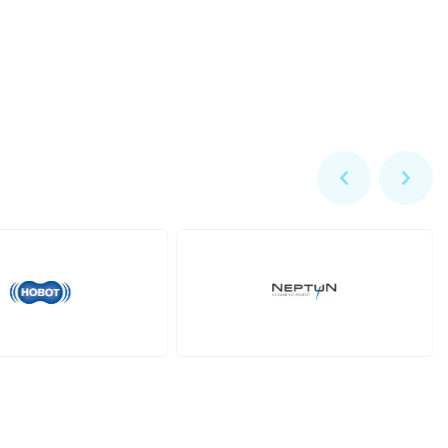
Zodiac
Dolphin