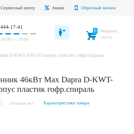
Сервисный центр
Акции
Обратный звонок
 444-17-41
0
Корзина
пусто
10:00 — 19:00
pra D-KWT-AISI 45 корпус пластик гофр.спираль
нник 46кВт Max Dapra D-KWT-
рпус пластик гофр.спираль
Характеристики товара
отзывов нет