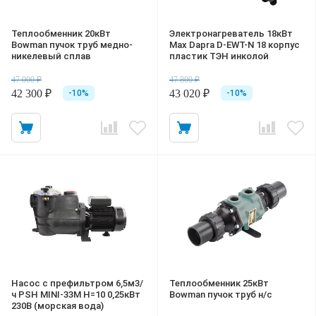
Теплообменник 20кВт
Электронагреватель 18кВт
Bowman пучок труб медно-
Max Dapra D-EWT-N 18 корпус
никелевый сплав
пластик ТЭН инколой
47 000 ₽
47 800 ₽
42 300 ₽
43 020 ₽
-10%
-10%
Насос с префильтром 6,5м3/
Теплообменник 25кВт
ч PSH MINI-33M Н=10 0,25кВт
Bowman пучок труб н/с
230В (морская вода)