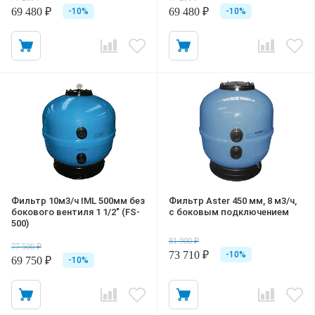
69 480 ₽
69 480 ₽
-10%
-10%
Фильтр 10м3/ч IML 500мм без
Фильтр Aster 450 мм, 8 м3/ч,
бокового вентиля 1 1/2" (FS-
с боковым подключениeм
500)
81 900 ₽
77 500 ₽
73 710 ₽
-10%
69 750 ₽
-10%