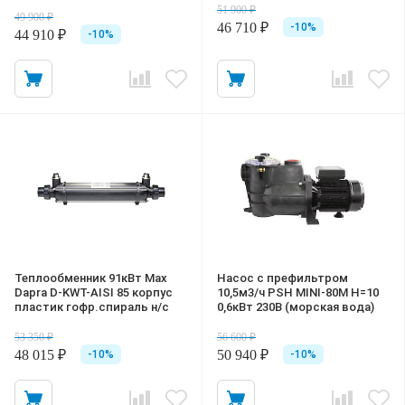
51 900 ₽
49 900 ₽
46 710 ₽
-10%
44 910 ₽
-10%
Теплообменник 91кВт Max
Насос с префильтром
Dapra D-KWT-AISI 85 корпус
10,5м3/ч PSH MINI-80M Н=10
пластик гофр.спираль н/с
0,6кВт 230В (морская вода)
53 350 ₽
56 600 ₽
48 015 ₽
50 940 ₽
-10%
-10%