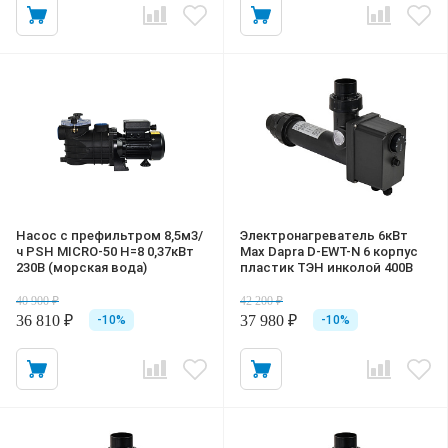
Насос с префильтром 8,5м3/
Электронагреватель 6кВт
ч PSH MICRO-50 Н=8 0,37кВт
Max Dapra D-EWT-N 6 корпус
230В (морская вода)
пластик ТЭН инколой 400В
40 900 ₽
42 200 ₽
36 810 ₽
37 980 ₽
-10%
-10%