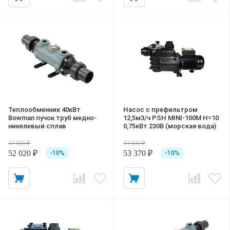
Теплообменник 40кВт
Насос с префильтром
Bowman пучок труб медно-
12,5м3/ч PSH MINI-100M Н=10
никелевый сплав
0,75кВт 230В (морская вода)
57 800 ₽
59 300 ₽
52 020 ₽
53 370 ₽
-10%
-10%