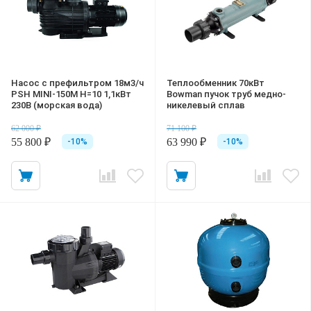
Насос с префильтром 18м3/ч
Теплообменник 70кВт
PSH MINI-150M Н=10 1,1кВт
Bowman пучок труб медно-
230В (морская вода)
никелевый сплав
62 000 ₽
71 100 ₽
55 800 ₽
63 990 ₽
-10%
-10%