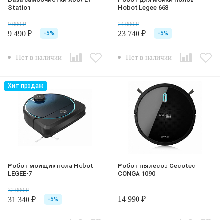
Station
Hobot Legee 668
9 990 ₽
24 990 ₽
9 490 ₽
23 740 ₽
-5%
-5%
Нет в наличии
Нет в наличии
Хит продаж
Робот мойщик пола Hobot
Робот пылесос Cecotec
LEGEE-7
CONGA 1090
32 990 ₽
14 990 ₽
31 340 ₽
-5%