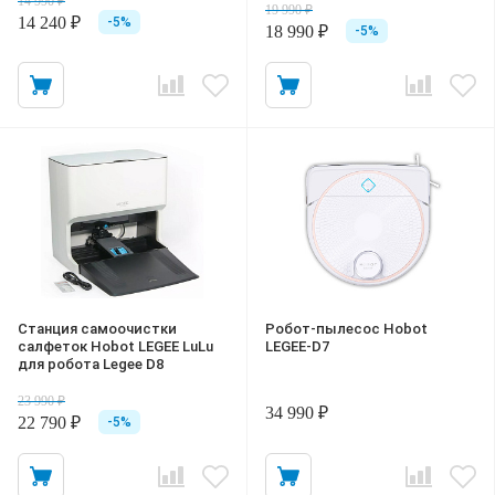
14 990 ₽
19 990 ₽
14 240 ₽
-5%
18 990 ₽
-5%
Станция самоочистки
Робот-пылесос Hobot
салфеток Hobot LEGEE LuLu
LEGEE-D7
для робота Legee D8
23 990 ₽
34 990 ₽
22 790 ₽
-5%