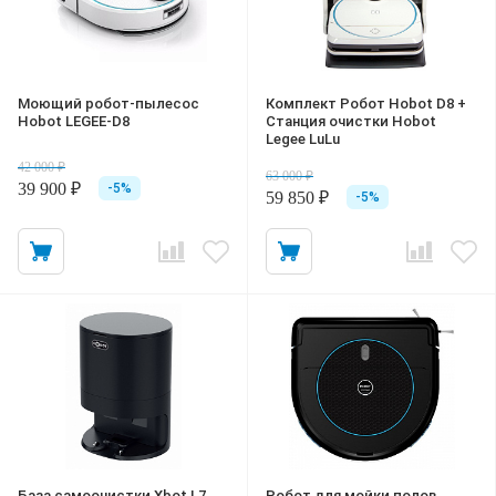
Моющий робот-пылесос
Комплект Робот Hobot D8 +
Hobot LEGEE-D8
Станция очистки Hobot
Legee LuLu
42 000 ₽
63 000 ₽
39 900 ₽
-5%
59 850 ₽
-5%
База самоочистки Xbot L7
Робот для мойки полов