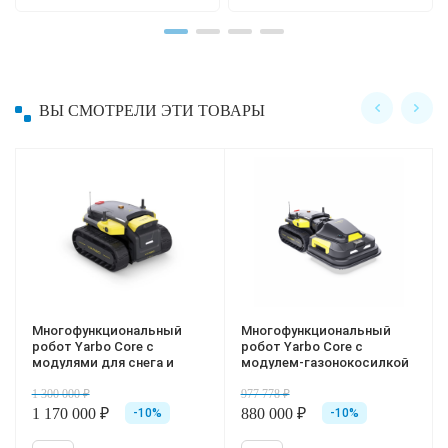
ВЫ СМОТРЕЛИ ЭТИ ТОВАРЫ
 робот Yarbo Core с модулем снегоочистителя S1
Модуль для снега Yarbo Core S1
Модуль-газонокосилка Ya
Многофункциональный
Многофункциональный
робот Yarbo Core с
робот Yarbo Core с
модулями для снега и
модулем-газонокосилкой
газона S1+M1
M1
1 300 000 ₽
977 778 ₽
1 170 000 ₽
880 000 ₽
-10%
-10%