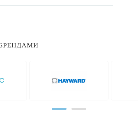
БРЕНДАМИ
prev
ot
Neptun