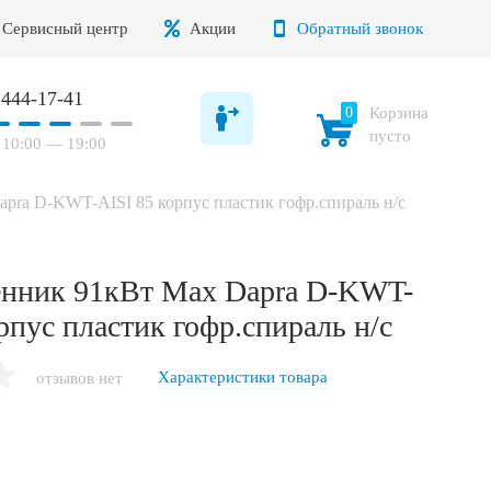
Сервисный центр
Акции
Обратный звонок
 444-17-41
0
Корзина
пусто
10:00 — 19:00
pra D-KWT-AISI 85 корпус пластик гофр.спираль н/с
нник 91кВт Max Dapra D-KWT-
рпус пластик гофр.спираль н/с
Характеристики товара
отзывов нет