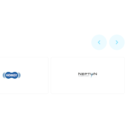
Zodiac
Dolphin