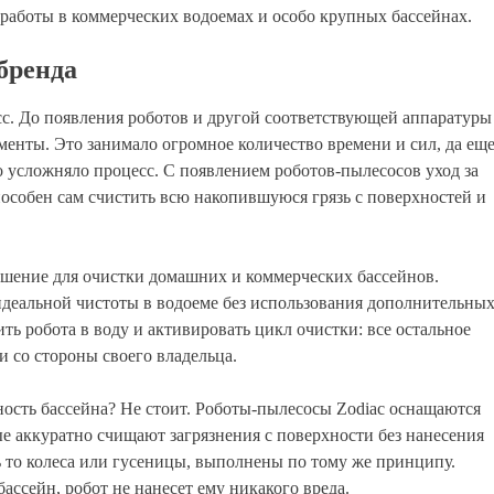
 работы в коммерческих водоемах и особо крупных бассейнах.
бренда
сс. До появления роботов и другой соответствующей аппаратуры
енты. Это занимало огромное количество времени и сил, да ещ
о усложняло процесс. С появлением роботов-пылесосов уход за
особен сам счистить всю накопившуюся грязь с поверхностей и
решение для очистки домашних и коммерческих бассейнов.
идеальной чистоты в водоеме без использования дополнительны
ть робота в воду и активировать цикл очистки: все остальное
 со стороны своего владельца.
ость бассейна? Не стоит. Роботы-пылесосы Zodiac оснащаются
 аккуратно счищают загрязнения с поверхности без нанесения
 то колеса или гусеницы, выполнены по тому же принципу.
ссейн, робот не нанесет ему никакого вреда.