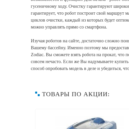
гусеничному ходу. Очистку гарантируют широкие
гарантирует, что робот построит свой маршрут 
циклов очистки, каждый из которых будет оптим
можно управлять прямо со смартфона.
Изучая роботов на сайте, достаточно сложно по
Вашему бассейну. Именно поэтому мы предостав
Zodiac. Вы сможете взять робота на прокат, что 
совсем нечасто. Если же Вы надумываете купить
способ опробовать модель в деле и убедиться, ч
ТОВАРЫ ПО АКЦИИ:
prev
 Zodiac Vortrax TRX 7500 iQ
Робот-пылесос Zodia