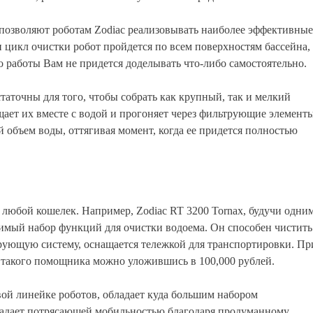
позволяют роботам Zodiac реализовывать наиболее эффективные
н цикл очистки робот пройдется по всем поверхностям бассейна,
о работы Вам не придется доделывать что-либо самостоятельно.
аточны для того, чтобы собрать как крупный, так и мелкий
ощает их вместе с водой и прогоняет через фильтрующие элементы
объем воды, оттягивая момент, когда ее придется полностью
любой кошелек. Например, Zodiac RT 3200 Tornax, будучи одни
димый набор функций для очистки водоема. Он способен чистить
трующую систему, оснащается тележкой для транспортировки. Пр
и такого помощника можно уложившись в 100,000 рублей.
вой линейке роботов, обладает куда большим набором
бладает потрясающей мобильностью благодаря продуманному