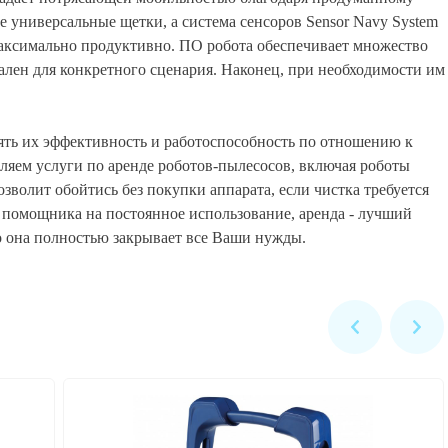
 универсальные щетки, а система сенсоров Sensor Navy System
максимально продуктивно. ПО робота обеспечивает множество
ален для конкретного сценария. Наконец, при необходимости им
нять их эффективность и работоспособность по отношению к
ляем услуги по аренде роботов-пылесосов, включая роботы
позволит обойтись без покупки аппарата, если чистка требуется
 помощника на постоянное использование, аренда - лучший
то она полностью закрывает все Ваши нужды.
c VOYAGER RE 4600 IQ
Робот-пылесос Zodiac RA 6700 