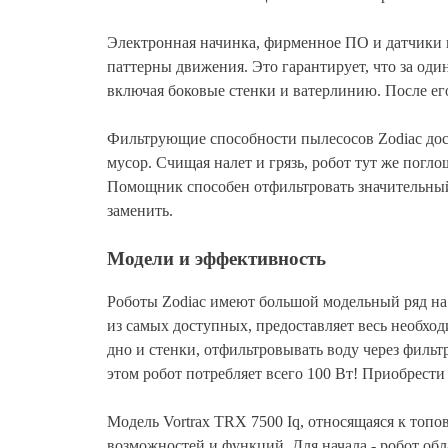
Электронная начинка, фирменное ПО и датчики 
паттерны движения. Это гарантирует, что за оди
включая боковые стенки и ватерлинию. После ег
Фильтрующие способности пылесосов Zodiac дост
мусор. Счищая налет и грязь, робот тут же погл
Помощник способен отфильтровать значительный 
заменить.
Модели и эффективность
Роботы Zodiac имеют большой модельный ряд на 
из самых доступных, предоставляет весь необхо
дно и стенки, отфильтровывать воду через филь
этом робот потребляет всего 100 Вт! Приобрест
Модель Vortrax TRX 7500 Iq, относящаяся к топо
возможностей и функций. Для начала - робот о