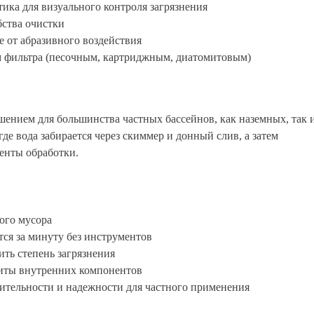
ика для визуального контроля загрязнения
бства очистки
е от абразивного воздействия
м фильтра (песочным, картриджным, диатомитовым)
ением для большинства частных бассейнов, как наземных, так 
де вода забирается через скиммер и донный слив, а затем
менты обработки.
ного мусора
ся за минуту без инструментов
ть степень загрязнения
щиты внутренних компонентов
ительности и надежности для частного применения