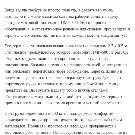
Когда задача требует не просто поднять, а сделать это умно,
безопасно и с максимальным охватом рабочей зоны, на сцену
выходит мачтовый подъемник ПМГ-500. Это не просто
оборудование, а стратегическое решение для складов, производств и
строительных объектов, где ценится каждый метр и каждая минута.
Его сердце — уникальная выдвижная каретка размером 2.7 х 0.5 м.
Это главное преимущество, которое переводит ПМГ-500 из разряда
обычных подъемников в категорию «интеллектуальных»
помощников. Больше не нужно маневрировать всей конструкцией
или рисковать, перегибаясь через ограждение. Каретка плавно и
надежно выдвигается, позволяя оператору или грузу буквально
«протянуть руку» к стеллажу, проему или рабочей зоне, минуя
препятствия. Вы грузите паллету точно вглубь стеллажа,
обслуживаете коммуникации у самой стены, подаете материалы
прямо в проем окна — экономия времени и усилий колоссальна.
При грузоподъемности в 500 кг на платформе с комфортом
размещается и оператор с инструментом, и значительный объем
материалов. Прочная и просторная площадка превращается в
мобильное рабочее место. Вы сосредотачиваетесь на задаче, а не на