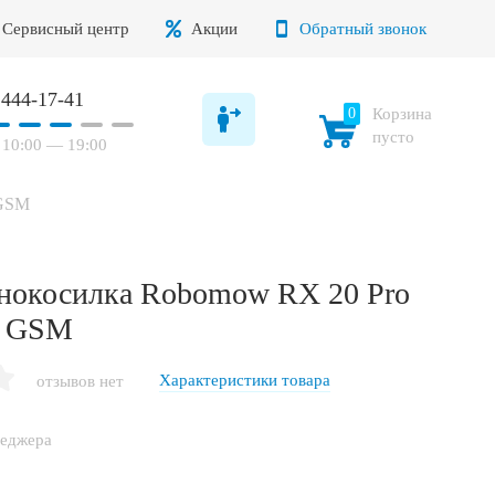
Сервисный центр
Акции
Обратный звонок
 444-17-41
0
Корзина
пусто
10:00 — 19:00
 GSM
онокосилка Robomow RX 20 Pro
on GSM
Характеристики товара
отзывов нет
неджера