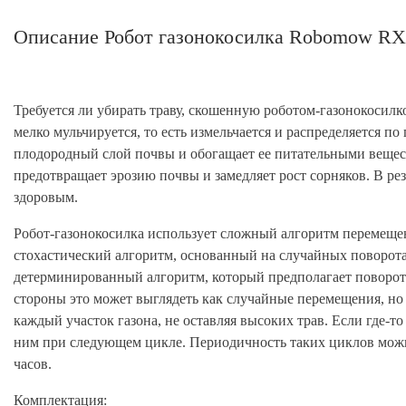
Описание Робот газонокосилка Robomow RX 2
Требуется ли убирать траву, скошенную роботом-газонокосилко
мелко мульчируется, то есть измельчается и распределяется по
плодородный слой почвы и обогащает ее питательными вещест
предотвращает эрозию почвы и замедляет рост сорняков. В рез
здоровым.
Робот-газонокосилка использует сложный алгоритм перемеще
стохастический алгоритм, основанный на случайных поворота
детерминированный алгоритм, который предполагает повороты
стороны это может выглядеть как случайные перемещения, но 
каждый участок газона, не оставляя высоких трав. Если где-то
ним при следующем цикле. Периодичность таких циклов можно 
часов.
Комплектация: