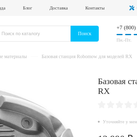
нда
Блог
Доставка
Контакты
+7 (800)
Войти в личный кабинет
Поиск
Пн.-Пт.
ые материалы
Базовая станция Robomow для моделей RX
Базовая с
RX
Уточняйте у ме