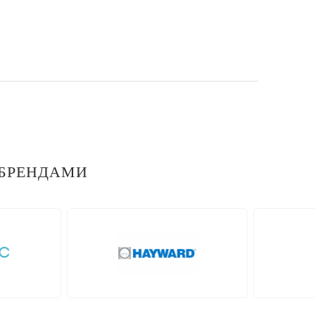
БРЕНДАМИ
prev
ot
Neptun