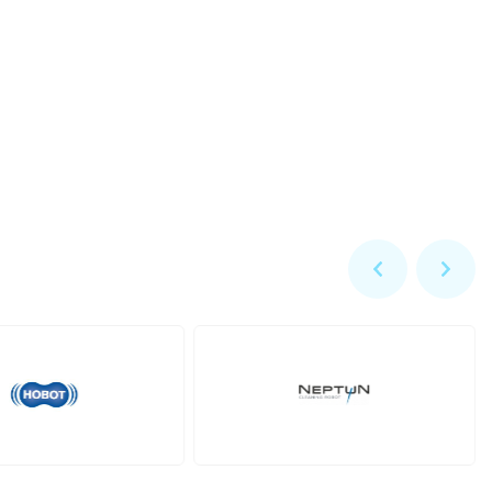
Zodiac
Dolphin