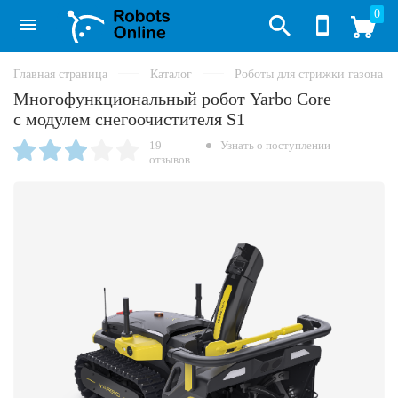
0
Главная страница
Каталог
Роботы для стрижки газона
Многофункциональный робот Yarbo Core
с модулем снегоочистителя S1
19
Узнать о поступлении
отзывов